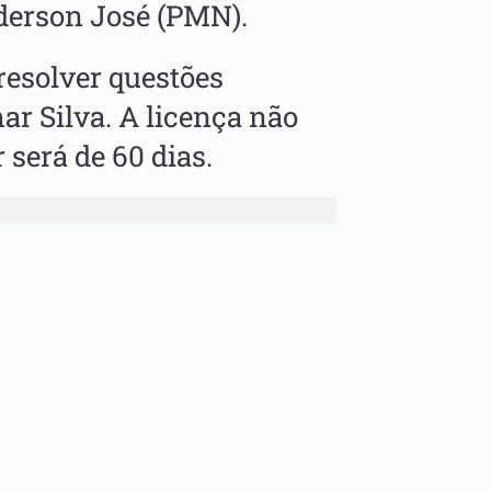
derson José (PMN).
resolver questões
mar Silva. A licença não
será de 60 dias.