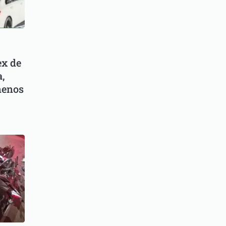
ex de
,
menos