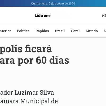
Quinta-feira, 6 de agosto de 2026
nterior
Política
Rápidas
Brasil
Geral
Mundo
L
olis ficará
ra por 60 dias
reador Luzimar Silva
Câmara Municipal de