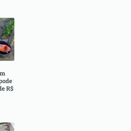
em
 pode
de R$