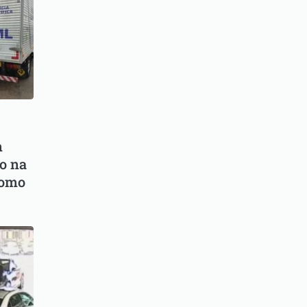
m
o na
como