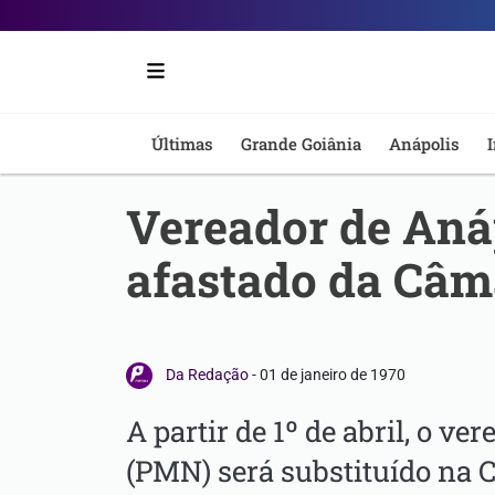
Portal
6
-
Últimas
Grande Goiânia
Anápolis
I
Notícias
Vereador de Anáp
de
afastado da Câma
Anápolis
Da Redação
-
01 de janeiro de 1970
A partir de 1º de abril, o ve
(PMN) será substituído na 