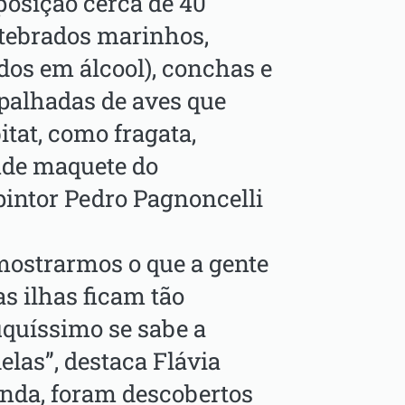
osição cerca de 40
rtebrados marinhos,
ados em álcool), conchas e
palhadas de aves que
tat, como fragata,
nde maquete do
pintor Pedro Pagnoncelli
mostrarmos o que a gente
s ilhas ficam tão
quíssimo se sabe a
elas”, destaca Flávia
donda, foram descobertos