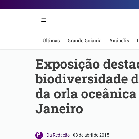
Portal
6
-
Últimas
Grande Goiânia
Anápolis
I
Notícias
Exposição desta
de
biodiversidade d
Anápolis
da orla oceânica
Janeiro
Da Redação
-
03 de abril de 2015