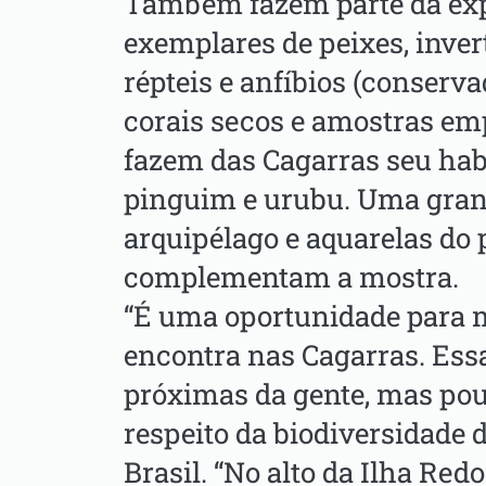
Também fazem parte da exp
exemplares de peixes, inve
répteis e anfíbios (conserv
corais secos e amostras em
fazem das Cagarras seu habi
pinguim e urubu. Uma gra
arquipélago e aquarelas do 
complementam a mostra.
“É uma oportunidade para 
encontra nas Cagarras. Essa
próximas da gente, mas pou
respeito da biodiversidade d
Brasil. “No alto da Ilha Re