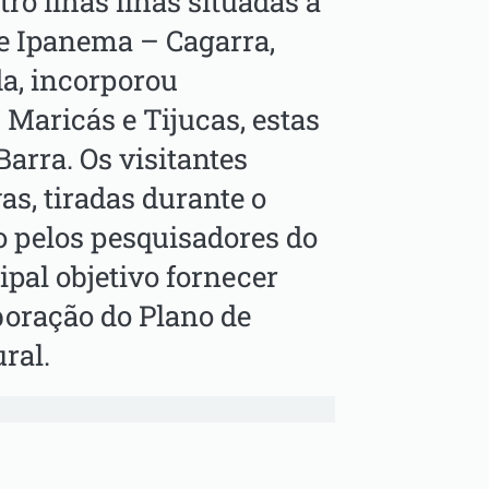
ro ilhas ilhas situadas a
e Ipanema – Cagarra,
a, incorporou
 Maricás e Tijucas, estas
Barra. Os visitantes
as, tiradas durante o
o pelos pesquisadores do
ipal objetivo fornecer
aboração do Plano de
ral.