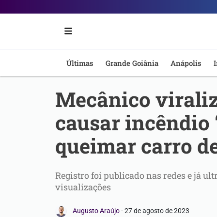
Portal
6
-
Últimas
Grande Goiânia
Anápolis
I
Notícias
Mecânico virali
de
causar incêndio 
Anápolis
queimar carro de
Registro foi publicado nas redes e já u
visualizações
Augusto Araújo
-
27 de agosto de 2023