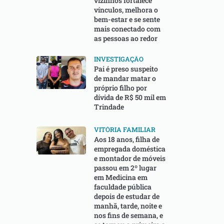
vizinhos fortalece
vínculos, melhora o
bem-estar e se sente
mais conectado com
as pessoas ao redor
INVESTIGAÇÃO
Pai é preso suspeito
de mandar matar o
próprio filho por
dívida de R$ 50 mil em
Trindade
VITÓRIA FAMILIAR
Aos 18 anos, filha de
empregada doméstica
e montador de móveis
passou em 2º lugar
em Medicina em
faculdade pública
depois de estudar de
manhã, tarde, noite e
nos fins de semana, e