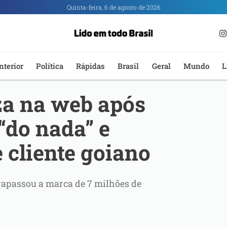
Quinta-feira, 6 de agosto de 2026
nterior
Política
Rápidas
Brasil
Geral
Mundo
L
za na web após
“do nada” e
 cliente goiano
ltrapassou a marca de 7 milhões de