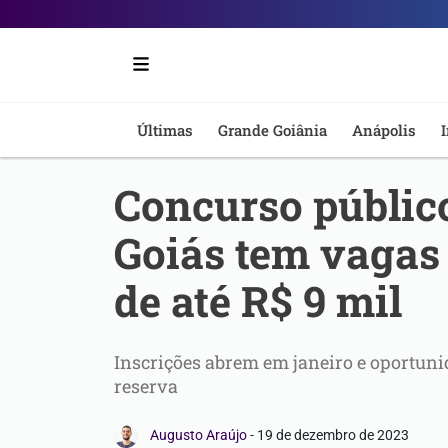
Portal
6
-
Últimas
Grande Goiânia
Anápolis
I
Notícias
Concurso públic
de
Goiás tem vagas
Anápolis
de até R$ 9 mil
Inscrições abrem em janeiro e oportuni
reserva
Augusto Araújo
-
19 de dezembro de 2023