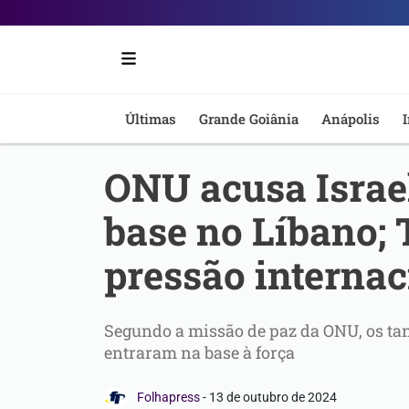
Portal
6
-
Últimas
Grande Goiânia
Anápolis
I
Notícias
ONU acusa Israel
de
base no Líbano; 
Anápolis
pressão internac
Segundo a missão de paz da ONU, os tan
entraram na base à força
Folhapress
-
13 de outubro de 2024