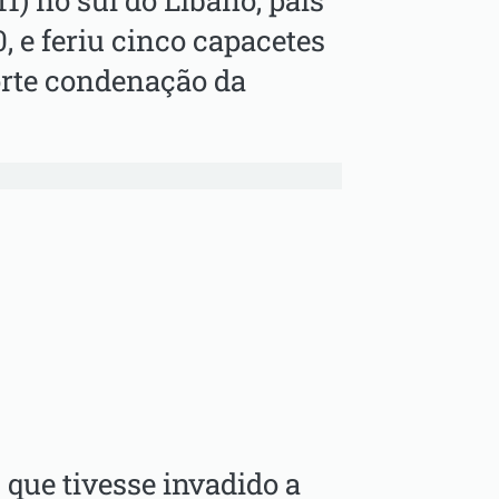
(11) no sul do Líbano, país
, e feriu cinco capacetes
orte condenação da
 que tivesse invadido a