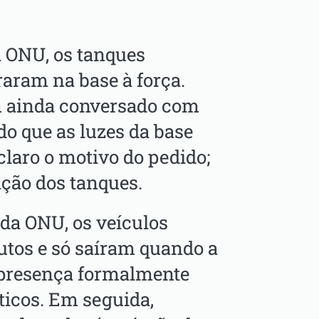
 ONU, os tanques
raram na base à força.
am ainda conversado com
do que as luzes da base
laro o motivo do pedido;
ação dos tanques.
da ONU, os veículos
utos e só saíram quando a
a presença formalmente
ticos. Em seguida,