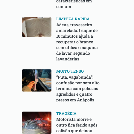
características em
comum
LIMPEZA RÁPIDA
Adeus, travesseiro
amarelado: truque de
10 minutos ajuda a
recuperar o branco
sem utilizar máquina
de lavar, segundo
lavanderias
MUITO TENSO
“Puta, vagabunda”:
confusão por som alto
termina com policiais
agredidos e quatro
presos em Anápolis
TRAGÉDIA
Motorista morre e
outro fica ferido após
colisão que deixou