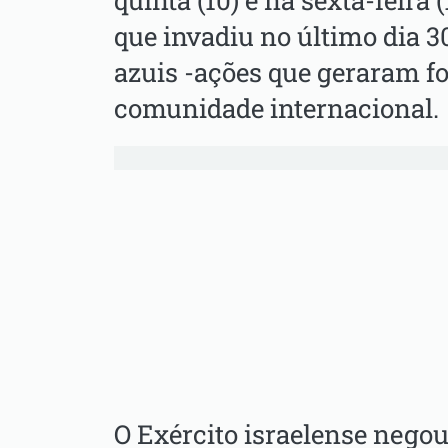
quinta (10) e na sexta-feira 
que invadiu no último dia 30
azuis -ações que geraram f
comunidade internacional.
O Exército israelense negou