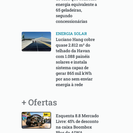
energia equivalente a
65 geladeiras,
segundo
concessionárias
ENERGIA SOLAR
Luciano Hang cobre
quase 2.812 m² do
telhado da Havan
com 1.088 painéis
solares e instala
sistema capaz de
gerar 865 mil kWh
por ano sem enviar
energia à rede
+ Ofertas
Esquenta 8.8 Mercado
Livre: 45% de desconto
na caixa Boombox
Plus da AIWA