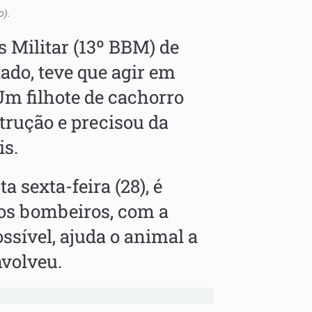
o).
 Militar (13º BBM) de
tado, teve que agir em
Um filhote de cachorro
rução e precisou da
is.
 sexta-feira (28), é
os bombeiros, com a
sível, ajuda o animal a
nvolveu.