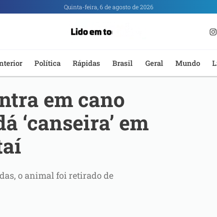
Quinta-feira, 6 de agosto de 2026
nterior
Política
Rápidas
Brasil
Geral
Mundo
L
entra em cano
dá ‘canseira’ em
taí
as, o animal foi retirado de