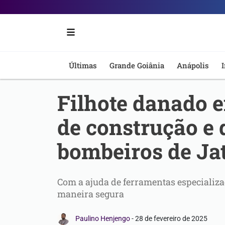
Portal
6
-
Últimas
Grande Goiânia
Anápolis
I
Notícias
Filhote danado 
de
de construção e 
Anápolis
bombeiros de Ja
Com a ajuda de ferramentas especializad
maneira segura
Paulino Henjengo
-
28 de fevereiro de 2025