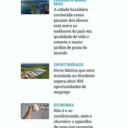
PARAÍSO À BEIRA-
MAR
A cidade brasileira
conhecida como
paraíso dos idosos
está entre as
melhores do país em
qualidade de vida e
ostenta o maior
jardim de praia do
mundo
OPORTUNIDADE
Nova fábrica que será
instalada no Nordeste
espera abrir 500
oportunidades de
emprego
ECONOMIA
Não é o ar-
condicionado, nem o
chuveiro: o aparelho
de casa que consome