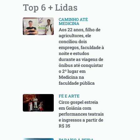
Top 6 + Lidas
CAMINHO ATÉ
MEDICINA
Aos 22 anos, filho de
agricultores, ele
conciliou dois
empregos, faculdade à
noite e estudos
durante as viagens de
ônibus até conquistar
o 2º lugar em
Medicina na
faculdade pública
FÉ E ARTE
Circo gospel estreia
em Goiânia com
performances teatrais
e ingressos a partir de
R$ 35