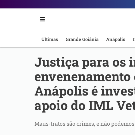
Portal
6
-
Últimas
Grande Goiânia
Anápolis
I
Notícias
Justiça para os 
de
envenenamento 
Anápolis
Anápolis é inve
apoio do IML Vet
Maus-tratos são crimes, e não podemo