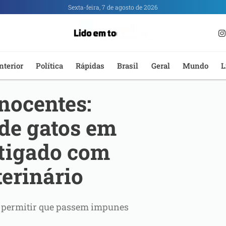
Sexta-feira, 7 de agosto de 2026
nterior
Política
Rápidas
Brasil
Geral
Mundo
L
inocentes:
de gatos em
stigado com
erinário
s permitir que passem impunes