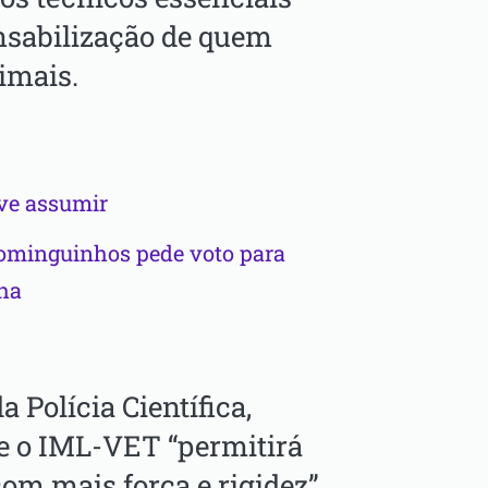
onsabilização de quem
imais.
ve assumir
Dominguinhos pede voto para
ha
 Polícia Científica,
e o IML-VET “permitirá
om mais força e rigidez”