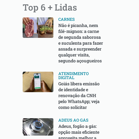
Top 6 + Lidas
CARNES
Não é picanha, nem
filé-mignon: a carne
de segunda saborosa
e suculenta para fazer
assada e surpreender
qualquer visita,
segundo açougueiros
ATENDIMENTO
DIGITAL
Goiás libera emissão
de identidade e
renovação da CNH
pelo WhatsApp; veja
como solicitar
ADEUS AO GÁS
Adeus, fogão a gás:
opção mais eficiente
aproveita melhor a