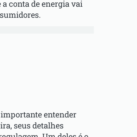
 a conta de energia vai
nsumidores.
é importante entender
ra, seus detalhes
regulagem. Um deles é o