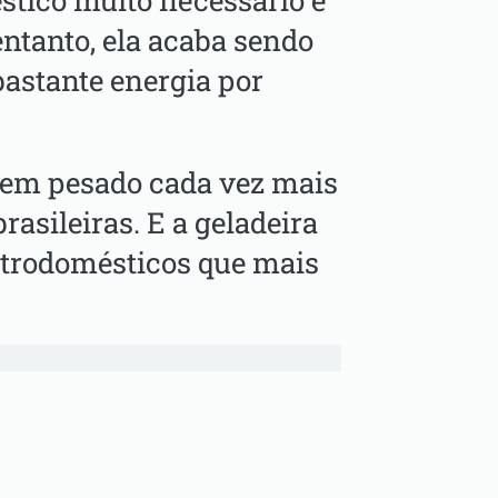
stico muito necessário e
entanto, ela acaba sendo
astante energia por
 tem pesado cada vez mais
asileiras. E a geladeira
letrodomésticos que mais