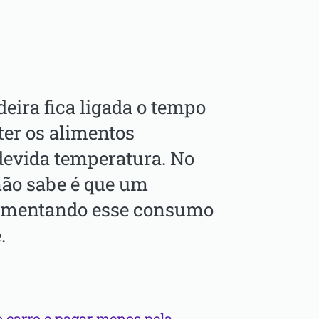
deira fica ligada o tempo
ter os alimentos
devida temperatura. No
não sabe é que um
aumentando esse consumo
.
o carro e pagar menos pela