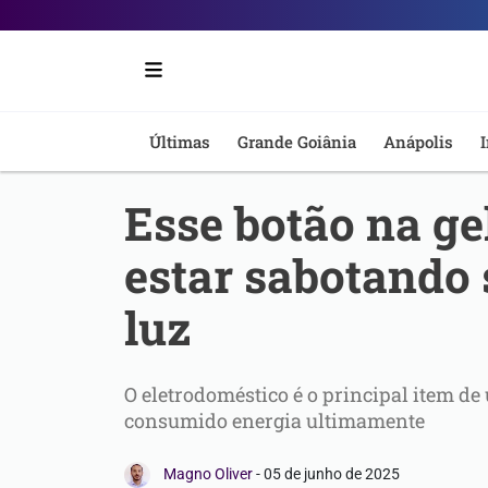
Portal
6
-
Últimas
Grande Goiânia
Anápolis
I
Notícias
Esse botão na ge
de
estar sabotando 
Anápolis
luz
O eletrodoméstico é o principal item de
consumido energia ultimamente
Magno Oliver
-
05 de junho de 2025