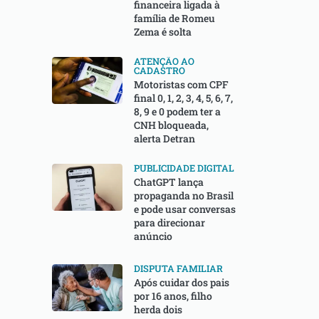
financeira ligada à
família de Romeu
Zema é solta
ATENÇÃO AO
CADASTRO
Motoristas com CPF
final 0, 1, 2, 3, 4, 5, 6, 7,
8, 9 e 0 podem ter a
CNH bloqueada,
alerta Detran
PUBLICIDADE DIGITAL
ChatGPT lança
propaganda no Brasil
e pode usar conversas
para direcionar
anúncio
DISPUTA FAMILIAR
Após cuidar dos pais
por 16 anos, filho
herda dois