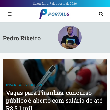
Portal
Sexta-feira, 7 de agosto de 2026
6
-
Notícias
de
Pedro Ribeiro
Anápolis
INSCRIÇÕES ABERTAS
Vagas para Piranhas: concurso
público é aberto com salário de até
R$ 5,1 mil