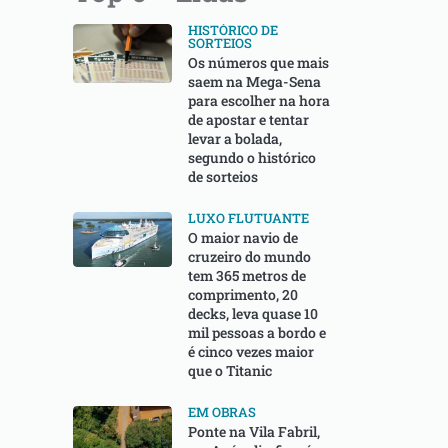
HISTÓRICO DE
SORTEIOS
Os números que mais
saem na Mega-Sena
para escolher na hora
de apostar e tentar
levar a bolada,
segundo o histórico
de sorteios
LUXO FLUTUANTE
O maior navio de
cruzeiro do mundo
tem 365 metros de
comprimento, 20
decks, leva quase 10
mil pessoas a bordo e
é cinco vezes maior
que o Titanic
EM OBRAS
Ponte na Vila Fabril,