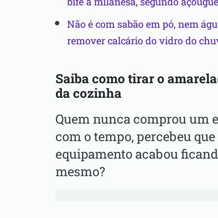
bife à milanesa, segundo açougue
Não é com sabão em pó, nem água
remover calcário do vidro do chu
Saiba
como
tirar o amarel
da cozinha
Quem nunca comprou um el
com o tempo, percebeu que 
equipamento acabou ficando
mesmo?