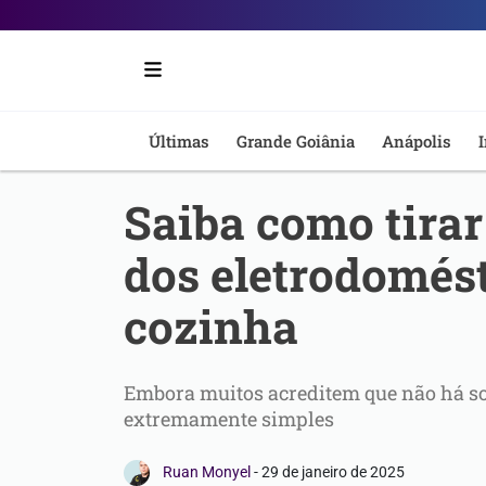
Portal
6
-
Últimas
Grande Goiânia
Anápolis
I
Notícias
Saiba como tira
de
dos eletrodomés
Anápolis
cozinha
Embora muitos acreditem que não há so
extremamente simples
Ruan Monyel
-
29 de janeiro de 2025