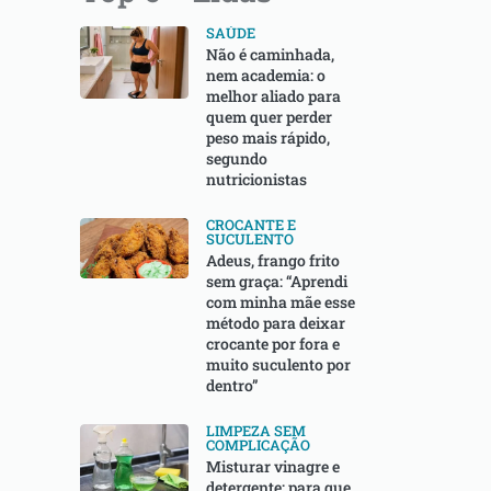
SAÚDE
Não é caminhada,
nem academia: o
melhor aliado para
quem quer perder
peso mais rápido,
segundo
nutricionistas
CROCANTE E
SUCULENTO
Adeus, frango frito
sem graça: “Aprendi
com minha mãe esse
método para deixar
crocante por fora e
muito suculento por
dentro”
LIMPEZA SEM
COMPLICAÇÃO
Misturar vinagre e
detergente: para que