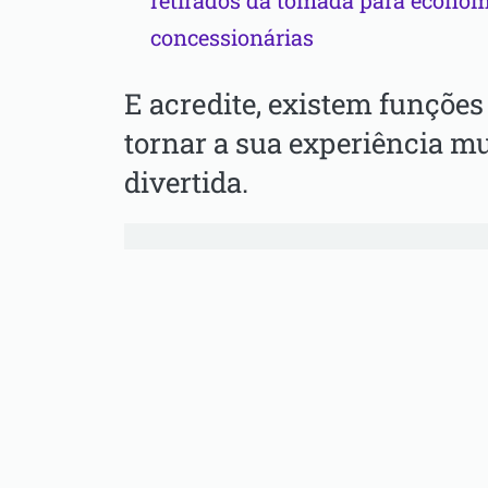
retirados da tomada para econom
concessionárias
E acredite, existem funçõe
tornar a sua experiência mu
divertida.