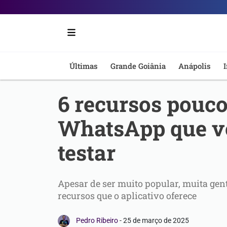
Portal
6
-
Últimas
Grande Goiânia
Anápolis
I
Notícias
6 recursos pouc
de
WhatsApp que v
Anápolis
testar
Apesar de ser muito popular, muita gen
recursos que o aplicativo oferece
Pedro Ribeiro
-
25 de março de 2025