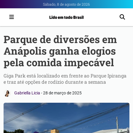
Portal
Sábado, 8 de agosto de 2026
6
-
Notícias
Parque de diversões em
de
Anápolis ganha elogios
Anápolis
pela comida impecável
Giga Park está localizado em frente ao Parque Ipiranga
e traz até opções de rodízio durante a semana
Gabriella Licia
-
28 de março de 2025