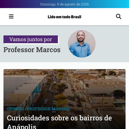
Portal
Domingo, 9 de agosto de 2026
6
-
Notícias
Vamos juntos
por
de
Professor Marcos
Anápolis
OPINIÃO | PROFESSOR MARCOS
Curiosidades sobre os bairros de
Anápolis