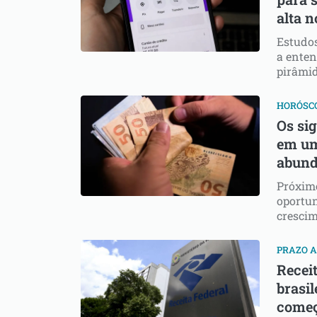
alta n
Estudos
a enten
pirâmi
HORÓSC
Os sig
em uma
abund
Próximo
oportun
crescim
PRAZO 
Recei
brasi
começ