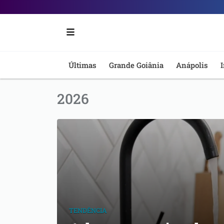
Portal
6
-
Últimas
Grande Goiânia
Anápolis
I
Notícias
2026
de
Anápolis
TENDÊNCIA