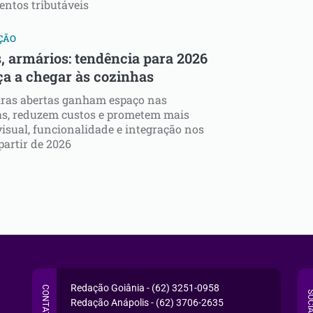
ntos tributáveis
ÇÃO
, armários: tendência para 2026
a a chegar às cozinhas
iras abertas ganham espaço nas
as, reduzem custos e prometem mais
visual, funcionalidade e integração nos
 partir de 2026
Redação Goiânia - (62) 3251-0958
CONTATO
SOCI
Redação Anápolis - (62) 3706-2635