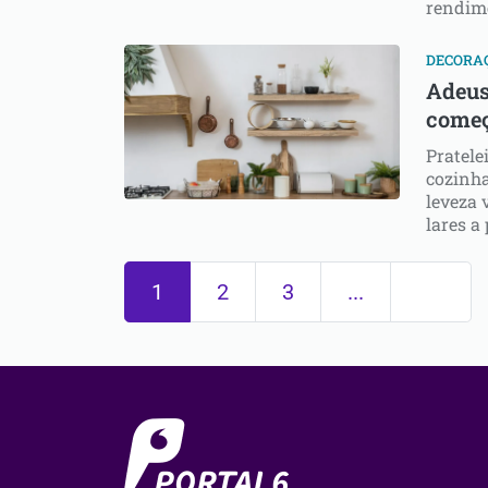
rendime
DECORA
Adeus
começ
Pratele
cozinh
leveza 
lares a
1
2
3
...