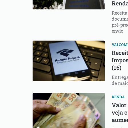
Renda
Receita
docume
pré-pre
envio
VAI CO
Receit
Impos
(16)
Entrega
de maio
RENDA
Valor 
veja 
aume