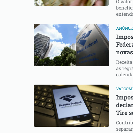
O valor
benefíc
entenda
ANÚNCI
Impos
Feder
novas
Receita
as regr
calendá
VAI CO
Impos
declar
Tire 
Contrib
separa