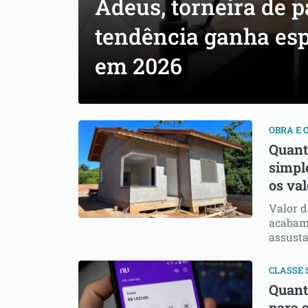
Adeus, torneira de p
tendência ganha es
em 2026
OBRA E
Quant
simpl
os va
Valor d
acabame
assusta
CLASSE 
Quant
para 