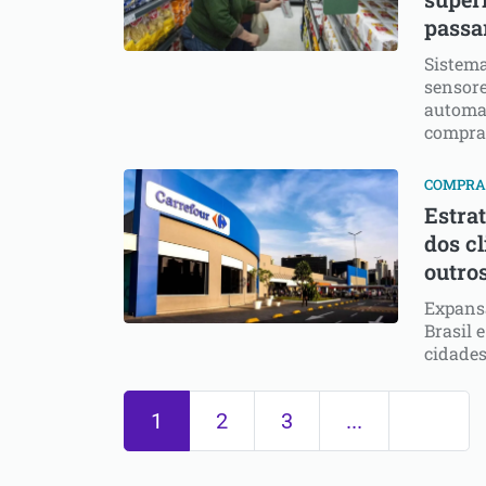
passa
Sistema
sensore
automat
compra
COMPRA
Estrat
dos cl
outro
Expansã
Brasil
cidade
1
2
3
...