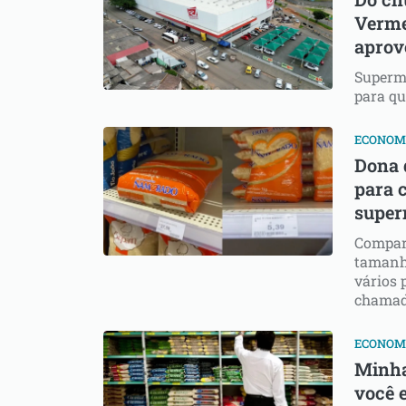
Verme
aprov
Superm
para qu
ECONOM
Dona 
para 
super
Compara
tamanh
vários
chamad
ECONOM
Minha
você 