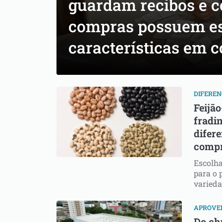
guardam recibos e 
compras possuem es
características em
DIFEREN
Feijão
fradin
difere
compr
Escolha
para o 
varieda
APROVEI
Do ch