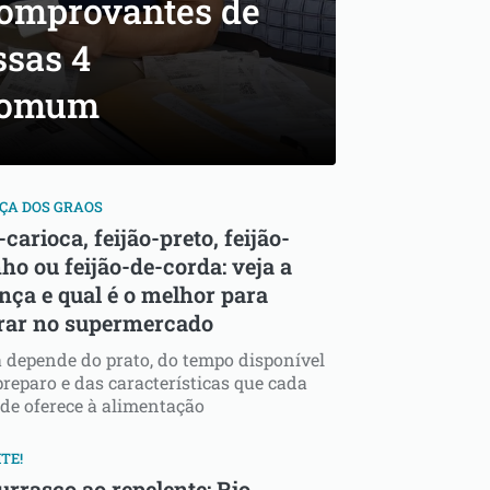
comprovantes de
sas 4
 comum
ÇA DOS GRAOS
-carioca, feijão-preto, feijão-
ho ou feijão-de-corda: veja a
nça e qual é o melhor para
ar no supermercado
 depende do prato, do tempo disponível
preparo e das características que cada
de oferece à alimentação
TE!
urrasco ao repelente: Rio