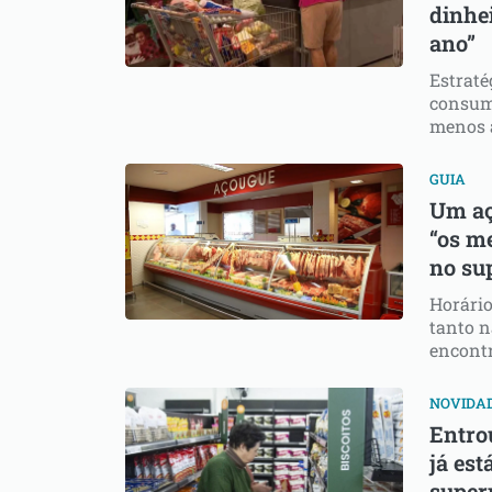
dinhei
ano”
Estraté
consumi
menos 
GUIA
Um aç
“os m
no su
Horário
tanto n
encont
NOVIDA
Entrou
já est
super