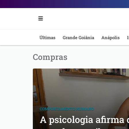
Portal
6
-
Últimas
Grande Goiânia
Anápolis
I
Notícias
Compras
de
Anápolis
COMPORTAMENTO HUMANO
A psicologia afirma