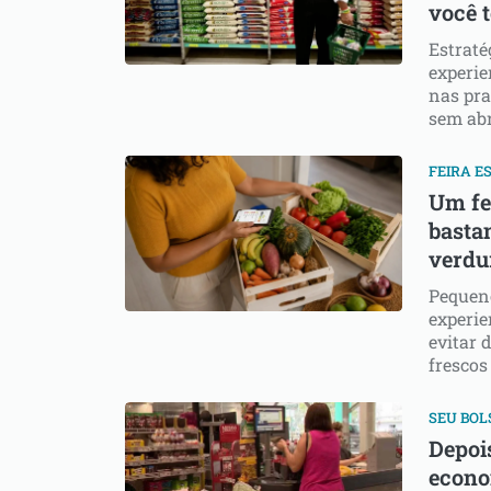
você 
Estraté
experie
nas pra
sem abr
FEIRA E
Um fe
bastan
verdur
Pequeno
experie
evitar 
frescos
SEU BOL
Depois
econo