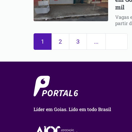
mil
Vagas e
partir 
1
2
3
...
Líder em Goias. Lido em todo Brasil