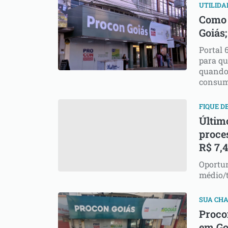
UTILIDA
Como 
Goiás;
Portal 
para q
quando 
consu
FIQUE D
Últim
proces
R$ 7,4
Oportun
médio/t
SUA CH
Proco
em Go