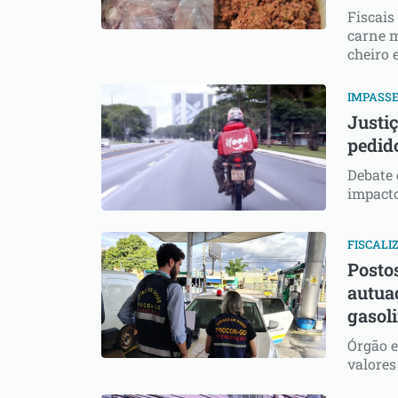
Fiscais
carne m
cheiro 
IMPASS
Justi
pedid
Debate 
impacto
FISCALI
Posto
autua
gasoli
Órgão e
valores