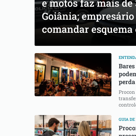
e motos faz mais de
Goiânia; empresário
comandar esquema 
ENTEND
Bares
podem
perda
Procon 
transfe
contro
GUIA DE
Proco
prese