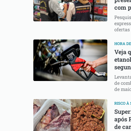
com p
Pesquis
express
ofertas
HORA D
Veja q
etanol
segun
Levanta
de comb
de mai
RISCO À
Super
após 
de ca