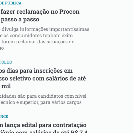
DE PÚBLICA
fazer reclamação no Procon
 passo a passo
6 divulga informações importantíssimas
ue os consumidores tenham êxito
forem reclamar das situações de
mo
E OLHO
os dias para inscrições em
so seletivo com salários de até
 mil
idades são para candidatos com nível
écnico e superior, para vários cargos
ANCE
n lança edital para contratação
iânia com salários de até R$ 7,4