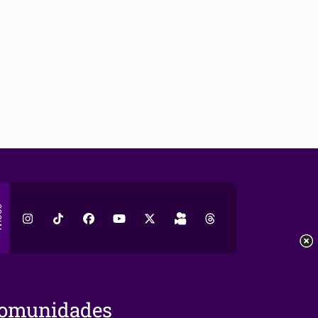
AL
omunidades