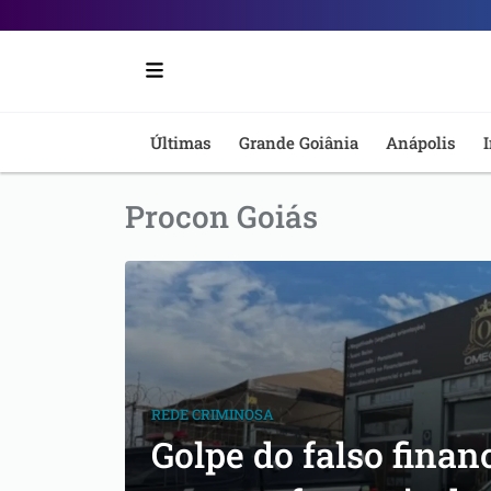
Portal
6
-
Últimas
Grande Goiânia
Anápolis
I
Notícias
Procon Goiás
de
Anápolis
REDE CRIMINOSA
Golpe do falso fina