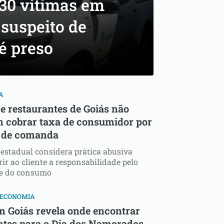
 30 vítimas em
 suspeito de
é preso
A
 e restaurantes de Goiás não
 cobrar taxa de consumidor por
 de comanda
estadual considera prática abusiva
rir ao cliente a responsabilidade pelo
le do consumo
 ECONOMIA
n Goiás revela onde encontrar
ntes para o Dia dos Namorados