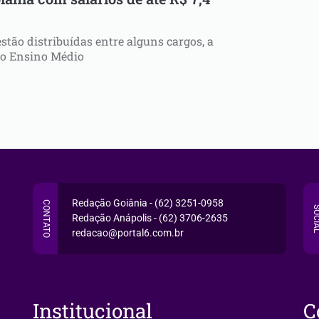
stão distribuídas entre alguns cargos, a
do Ensino Médio
Redação Goiânia - (62) 3251-0958
CONTATO
SOCI
Redação Anápolis - (62) 3706-2635
redacao@portal6.com.br
Institucional
C