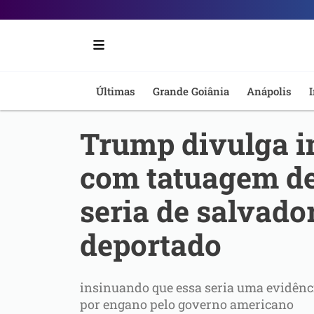
Portal
6
-
Últimas
Grande Goiânia
Anápolis
I
Notícias
Trump divulga 
de
com tatuagem d
Anápolis
seria de salvad
deportado
insinuando que essa seria uma evidência
por engano pelo governo americano