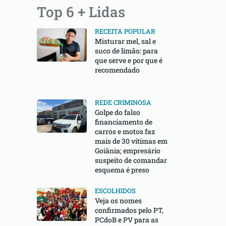
Top 6 + Lidas
RECEITA POPULAR
⁠Misturar mel, sal e
suco de limão: para
que serve e por que é
recomendado
REDE CRIMINOSA
Golpe do falso
financiamento de
carros e motos faz
mais de 30 vítimas em
Goiânia; empresário
suspeito de comandar
esquema é preso
ESCOLHIDOS
Veja os nomes
confirmados pelo PT,
PCdoB e PV para as