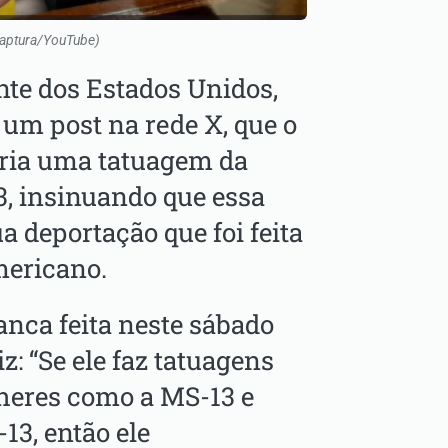
Captura/YouTube)
nte dos Estados Unidos,
um post na rede X, que o
eria uma tatuagem da
, insinuando que essa
a deportação que foi feita
mericano.
nca feita neste sábado
iz: “Se ele faz tatuagens
heres como a MS-13 e
13, então ele