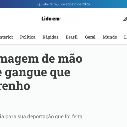
Quinta-feira, 6 de agosto de 2026
nterior
Política
Rápidas
Brasil
Geral
Mundo
L
imagem de mão
e gangue que
orenho
 para sua deportação que foi feita