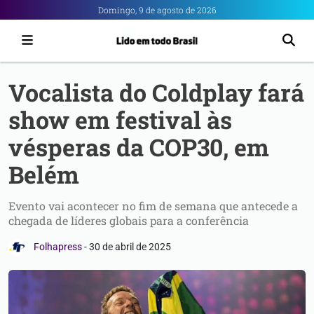
Portal
Domingo, 9 de agosto de 2026
6
-
Notícias
Vocalista do Coldplay fará
de
show em festival às
Anápolis
vésperas da COP30, em
Belém
Evento vai acontecer no fim de semana que antecede a
chegada de líderes globais para a conferência
Folhapress
-
30 de abril de 2025