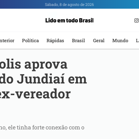
Sábado, 8 de agosto de 2026
nterior
Política
Rápidas
Brasil
Geral
Mundo
L
lis aprova
 do Jundiaí em
x-vereador
no, ele tinha forte conexão com o