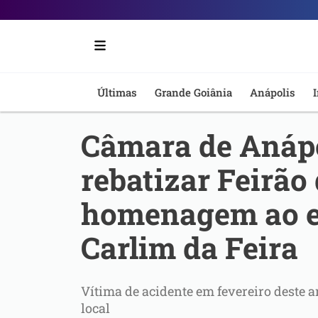
Portal
6
-
Últimas
Grande Goiânia
Anápolis
I
Notícias
Câmara de Anápo
de
rebatizar Feirão
Anápolis
homenagem ao e
Carlim da Feira
Vítima de acidente em fevereiro deste a
local