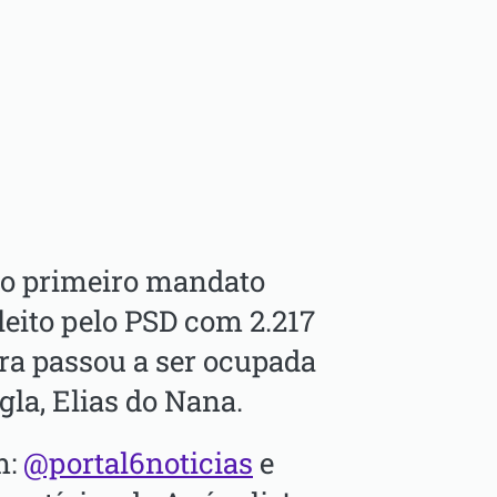
 no primeiro mandato
leito pelo PSD com 2.217
ira passou a ser ocupada
gla, Elias do Nana.
m:
@portal6noticias
e