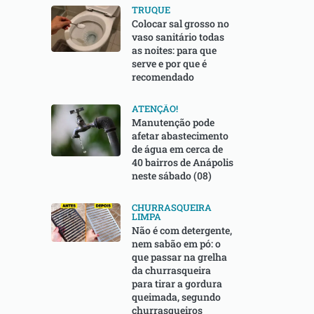
TRUQUE
⁠Colocar sal grosso no
vaso sanitário todas
as noites: para que
serve e por que é
recomendado
ATENÇÃO!
Manutenção pode
afetar abastecimento
de água em cerca de
40 bairros de Anápolis
neste sábado (08)
CHURRASQUEIRA
LIMPA
Não é com detergente,
nem sabão em pó: o
que passar na grelha
da churrasqueira
para tirar a gordura
queimada, segundo
churrasqueiros