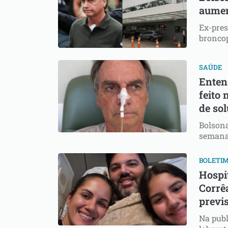
aumen
Ex-pres
bronco
SAÚDE
Enten
feito 
de so
Bolsona
semana
BOLETIM
Hospi
Corrê
previs
Na publ