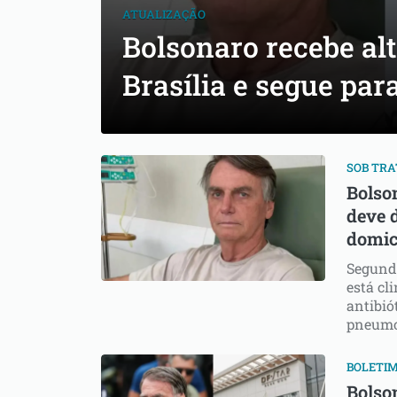
ATUALIZAÇÃO
Bolsonaro recebe alt
Brasília e segue par
SOB TR
Bolson
deve d
domic
Segundo
está cl
antibió
pneumo
BOLETIM
Bolso