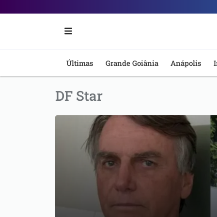
Portal
6
-
Últimas
Grande Goiânia
Anápolis
I
Notícias
DF Star
de
Anápolis