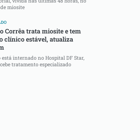
orial, vivida nas últimas 48 horas, no
de miosite
ADO
o Corrêa trata miosite e tem
 clínico estável, atualiza
im
o está internado no Hospital DF Star,
cebe tratamento especializado