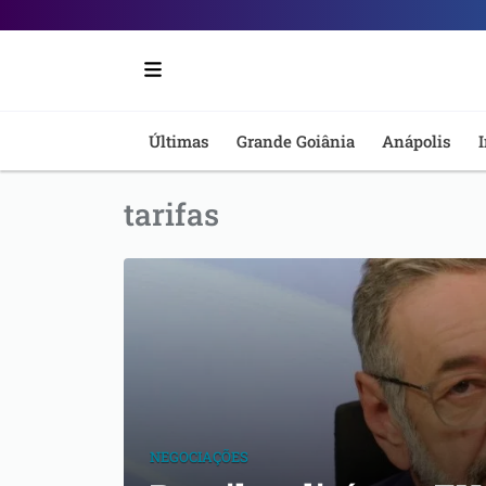
Portal
6
-
Últimas
Grande Goiânia
Anápolis
I
Notícias
tarifas
de
Anápolis
NEGOCIAÇÕES