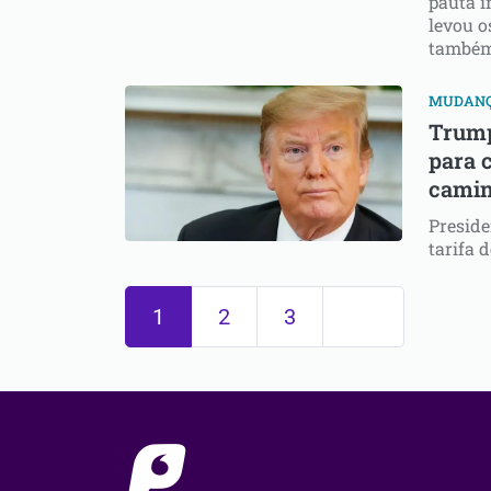
pauta i
levou o
também
MUDAN
Trump
para 
camin
Presid
tarifa 
1
2
3