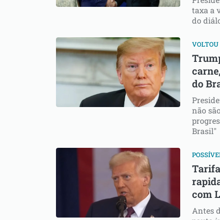
taxa a 
do diál
VOLTOU
Trump 
carne,
do Bra
Preside
não são
progre
Brasil"
POSSÍVE
Tarif
rapid
com L
Antes d