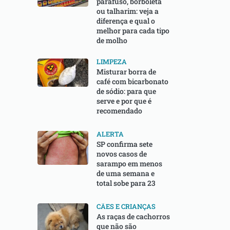
parafuso, borboleta
ou talharim: veja a
diferença e qual o
melhor para cada tipo
de molho
LIMPEZA
Misturar borra de
café com bicarbonato
de sódio: para que
serve e por que é
recomendado
ALERTA
SP confirma sete
novos casos de
sarampo em menos
de uma semana e
total sobe para 23
CÃES E CRIANÇAS
As raças de cachorros
que não são