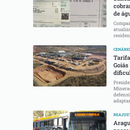
cobra
de ág
Compan
atualiz
residen
CENÁRI
Tarif
Goiás
dificu
Preside
Mineraç
defensi
adapta
REAJUS
Aragu