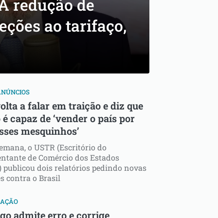
UA redução de
eções ao tarifaço,
ANÚNCIOS
olta a falar em traição e diz que
 é capaz de ‘vender o país por
esses mesquinhos’
emana, o USTR (Escritório do
entante de Comércio dos Estados
 publicou dois relatórios pedindo novas
s contra o Brasil
ZAÇÃO
go admite erro e corrige