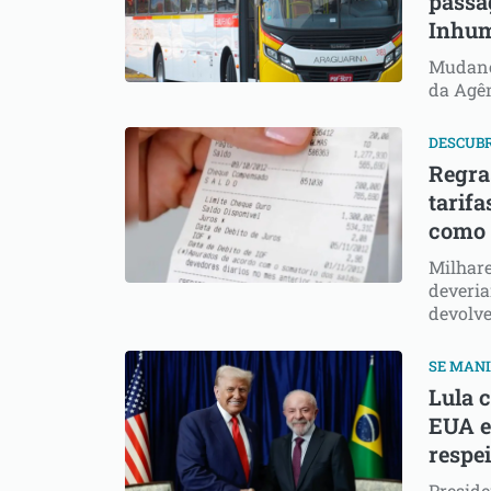
passa
Inhu
Mudanç
da Agê
DESCUB
Regra
tarif
como 
Milhare
deveria
devolve
SE MAN
Lula c
EUA e 
respei
Preside