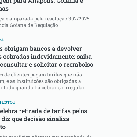
gem para Anápolis, Goiânia e
mas
a é amparada pela resolução 302/2025
ncia Goiana de Regulação
RA
s obrigam bancos a devolver
as cobradas indevidamente: saiba
consultar e solicitar o reembolso
s de clientes pagam tarifas que não
m, e as instituições são obrigadas a
r tudo quando há cobrança irregular
IFESTOU
elebra retirada de tarifas pelos
diz que decisão sinaliza
to
nte brasileiro afirmou que derrubada da