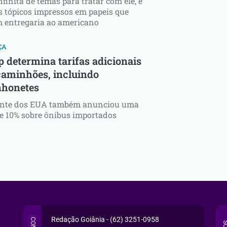
nfinita de temas para tratar com ele, e
s tópicos impressos em papeis que
 entregaria ao americano
ÇA
 determina tarifas adicionais
caminhões, incluindo
honetes
ente dos EUA também anunciou uma
de 10% sobre ônibus importados
Redação Goiânia - (62) 3251-0958