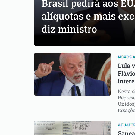
Brasil pedirá aos E
alíquotas e mais exc
diz ministro
NOVOS 
Lula v
Flávio
inter
Nesta s
Repres
Unidos)
taxaçõe
ATUALI
Sanea