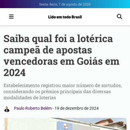
Portal
Sexta-feira, 7 de agosto de 2026
6
-
Notícias
Saiba qual foi a lotérica
de
campeã de apostas
Anápolis
vencedoras em Goiás em
2024
Estabelecimento registrou maior número de sortudos,
considerando os prêmios principais das diversas
modalidades de loterias
Paulo Roberto Belém
-
19 de dezembro de 2024