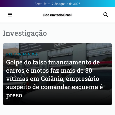
Portal
Sexta-feira, 7 de agosto de 2026
6
-
Notícias
Investigação
de
Anápolis
REDE CRIMINOSA
Golpe do falso financiamento de
carros e motos faz mais de 30
vítimas em Goiânia; empresário
suspeito de comandar esquema é
preso