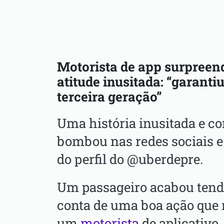
Motorista de app surpreen
atitude inusitada: “garanti
terceira geração”
Uma história inusitada e co
bombou nas redes sociais e
do perfil do @uberdepre.
Um passageiro acabou tendo
conta de uma boa ação que r
um
motorista
de aplicativo.