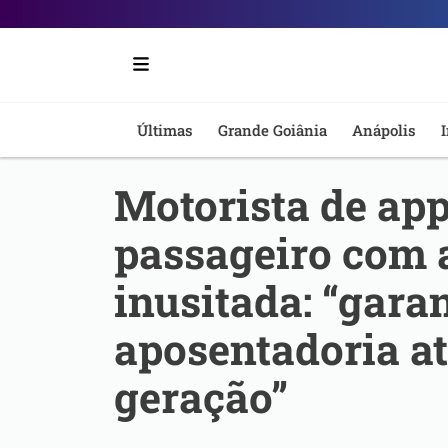
Portal
6
-
Últimas
Grande Goiânia
Anápolis
I
Notícias
Motorista de ap
de
passageiro com 
Anápolis
inusitada: “garan
aposentadoria at
geração”