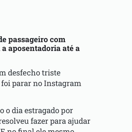
de passageiro com
u a aposentadoria até a
m desfecho triste
 foi parar no Instagram
 o dia estragado por
esolveu fazer para ajudar
 E no final ele mesmo