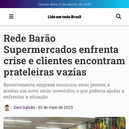
Portal
Quinta-feira, 6 de agosto de 2026
6
-
Notícias
Rede Barão
de
Supermercados enfrenta
Anápolis
crise e clientes encontram
prateleiras vazias
Recentemente, empresa anunciou estar prestes a
aceitar um novo sócio investidor, o que poderia ajudar a
enfrentar a situação
Davi Galvão
-
03 de maio de 2025