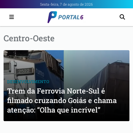
Portal
Sexta-feira, 7 de agosto de 2026
6
-
Notícias
Centro-Oeste
de
Anápolis
DESENVOLVIMENTO
Trem da Ferrovia Norte-Sul é
filmado cruzando Goiás e chama
atenção: “Olha que incrível”