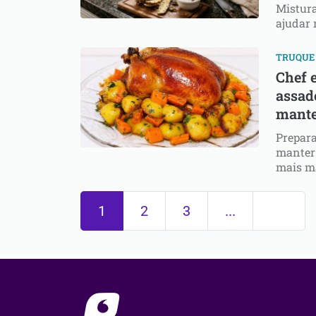
Mistura
ajudar 
TRUQUE 
Chef 
assad
mante
Prepara
manter 
mais ma
1
2
3
...