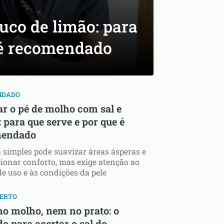
suco de limão: para
 é recomendado
IDADO
ar o pé de molho com sal e
: para que serve e por que é
mendado
 simples pode suavizar áreas ásperas e
ionar conforto, mas exige atenção ao
e uso e às condições da pele
CERTO
o molho, nem no prato: o
o para acertar o sal do