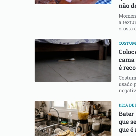
não de
Moment
a textu
crosta 
COSTUM
Coloc
cama à
é rec
Costume
usado p
negativ
DICA DE
Bater
que s
que é