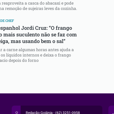
 reaproveita a casca do abacaxi e pode
na remoção de sujeiras leves da cozinha.
DE CHEF
espanhol Jordi Cruz: “O frango
o mais suculento não se faz com
iga, mas usando bem o sal”
r a carne algumas horas antes ajuda a
os líquidos internos e deixa o frango
cio depois do forno
Redação Goiânia - (62) 3251-0958