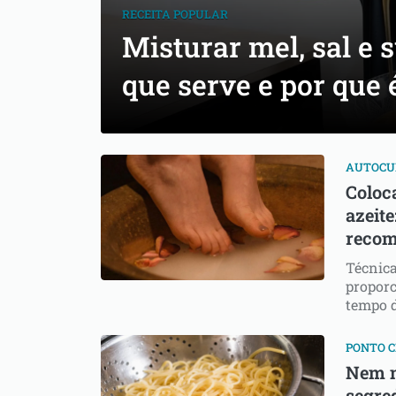
RECEITA POPULAR
⁠Misturar mel, sal e 
que serve e por que
AUTOCU
Coloc
azeite
reco
Técnica
proporc
tempo d
PONTO 
Nem n
segred