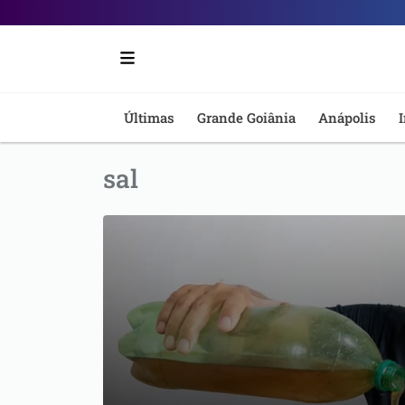
Portal
6
-
Últimas
Grande Goiânia
Anápolis
I
Notícias
sal
de
Anápolis