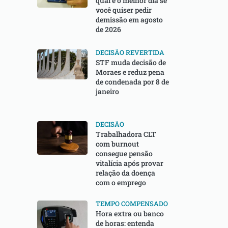
qual é o melhor dia se
você quiser pedir
demissão em agosto
de 2026
DECISÃO REVERTIDA
STF muda decisão de
Moraes e reduz pena
de condenada por 8 de
janeiro
DECISÃO
Trabalhadora CLT
com burnout
consegue pensão
vitalícia após provar
relação da doença
com o emprego
TEMPO COMPENSADO
Hora extra ou banco
de horas: entenda