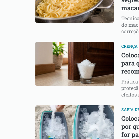
macar
Técnica
do maca
correçõ
CRENÇA
Coloca
para q
reco
Prática
proteçã
efeitos
SABIA D
Coloca
por q
for p