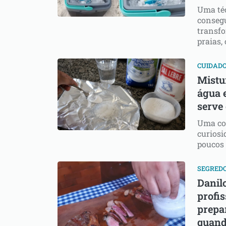
Uma téc
consegu
transf
praias
CUIDADO
Mistur
água 
serve
Uma co
curiosi
poucos
SEGRED
Danil
profis
prepar
quand