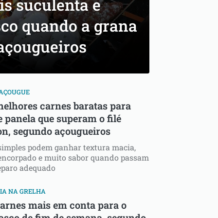
s suculenta e
sco quando a grana
 açougueiros
 AÇOUGUE
melhores carnes baratas para
e panela que superam o filé
n, segundo açougueiros
simples podem ganhar textura macia,
encorpado e muito sabor quando passam
reparo adequado
IA NA GRELHA
carnes mais em conta para o
asco de fim de semana, segundo