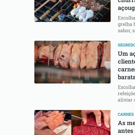
açoug
Escolh
grelha 
sabor, 
SEGRED
Um aç
client
carne
barat
Escolh
refeiçõ
aliviar
CARNES
As me
antes 