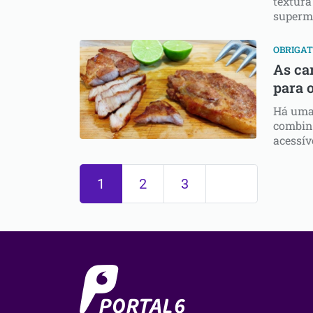
textura
superm
OBRIGAT
As ca
para 
Há uma
combina
acessív
1
2
3