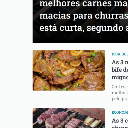
melhores carnes mai
macias para churra
está curta, segundo
DICA DE
As 3 
bife d
migno
Cortes 
molho 
pelo p
ECONOM
As 3 
churr