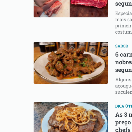
segun
Especia
mais s
primeir
costum
SABOR
6 car
nobre
segun
Alguns
açougue
suculen
DICA ÚT
As 3 
preço
chefs