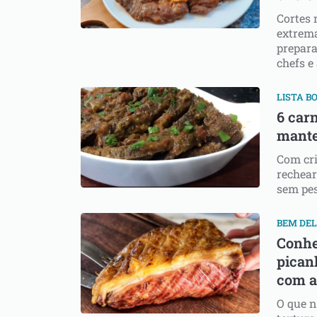
Cortes 
extrem
prepara
chefs e
LISTA B
6 car
mante
Com cri
rechear
sem pe
BEM DEL
Conhe
pican
com a
O que n