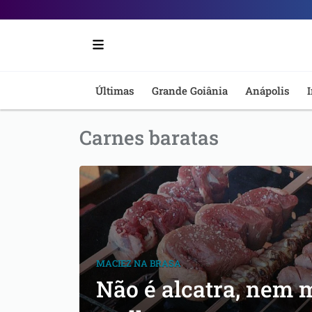
Portal
6
-
Últimas
Grande Goiânia
Anápolis
I
Notícias
Carnes baratas
de
Anápolis
MACIEZ NA BRASA
Não é alcatra, nem 