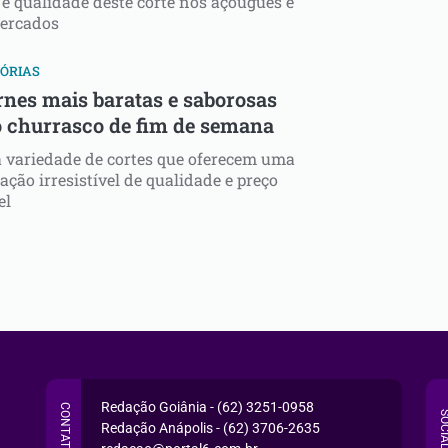
 e qualidade deste corte nos açougues e
ercados
ÓRIAS
rnes mais baratas e saborosas
o churrasco de fim de semana
 variedade de cortes que oferecem uma
ção irresistível de qualidade e preço
el
Redação Goiânia - (62) 3251-0958
CONTATO
SOCI
Redação Anápolis - (62) 3706-2635