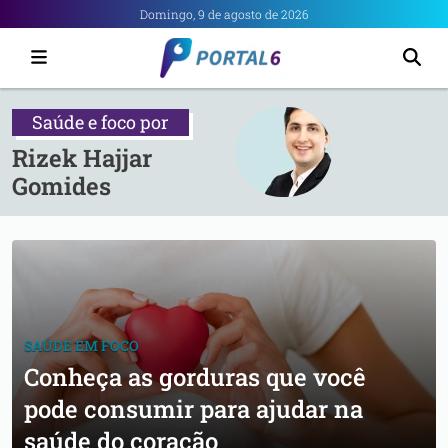
Portal
Domingo, 9 de agosto de 2026
6
-
Notícias
Saúde e foco
por
de
Rizek Hajjar
Anápolis
Gomides
SAÚDE EM FOCO
Conheça as gorduras que você
pode consumir para ajudar na
saúde do coração