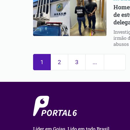
Homem
de es
deleg
Investi
irmão d
abusos
1
2
3
...
Líder em Goias. Lido em todo Brasil