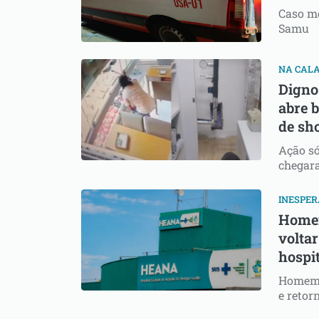
Caso mo
Samu
NA CALA
Digno
abre 
de sh
Ação só
chegara
INESPE
Homem
volta
hospi
Homem d
e retor