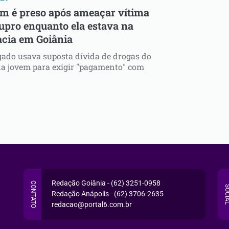
 é preso após ameaçar vítima
tupro enquanto ela estava na
acia em Goiânia
gado usava suposta dívida de drogas do
a jovem para exigir "pagamento" com
Redação Goiânia - (62) 3251-0958
CONTATO
SOCI
Redação Anápolis - (62) 3706-2635
redacao@portal6.com.br