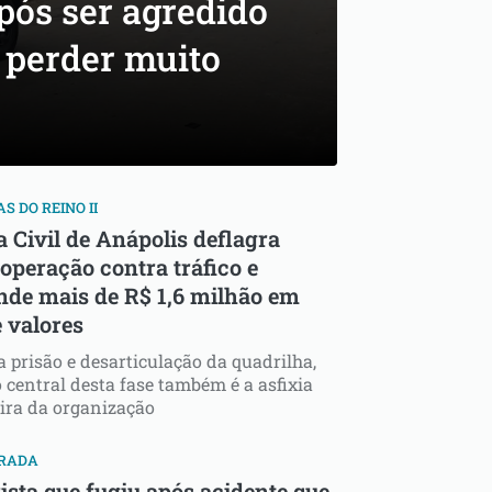
pós ser agredido
 perder muito
S DO REINO II
a Civil de Anápolis deflagra
operação contra tráfico e
nde mais de R$ 1,6 milhão em
e valores
 prisão e desarticulação da quadrilha,
o central desta fase também é a asfixia
ira da organização
RADA
ista que fugiu após acidente que