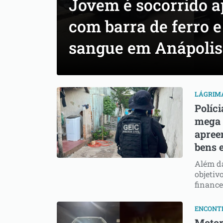
Jovem é socorrido a
com barra de ferro e
sangue em Anápolis
LÁGRIMA
Políci
mega 
apree
bens 
Além da
objetiv
finance
ENCONT
Motor