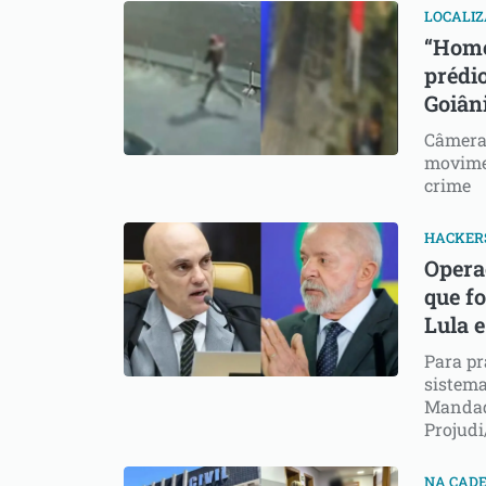
LOCALI
“Home
prédi
Goiân
Câmera
movimen
crime
HACKER
Opera
que f
Lula 
Para pr
sistema
Mandado
Projud
NA CADE