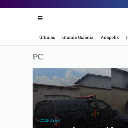
Portal
6
-
Últimas
Grande Goiânia
Anápolis
I
Notícias
PC
de
Anápolis
CONFUSÃO