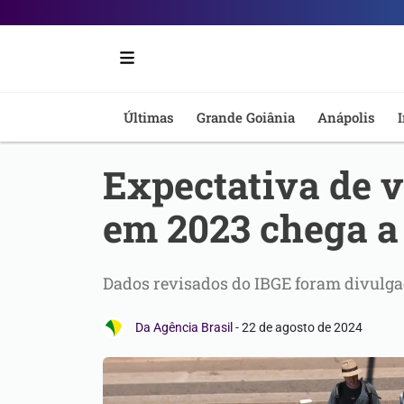
Portal
6
-
Últimas
Grande Goiânia
Anápolis
I
Notícias
Expectativa de v
de
em 2023 chega a
Anápolis
Dados revisados do IBGE foram divulgad
Da Agência Brasil
-
22 de agosto de 2024