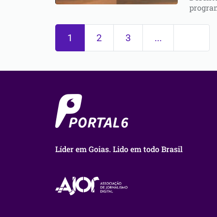
program
1
2
3
...
Líder em Goias. Lido em todo Brasil