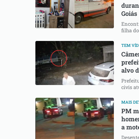
durant
Goiás
Encontr
filha d
TEM VÍD
Câmer
prefe
alvo 
Prefeit
civis a
MAIS D
PM mo
homem
a mot
Desent