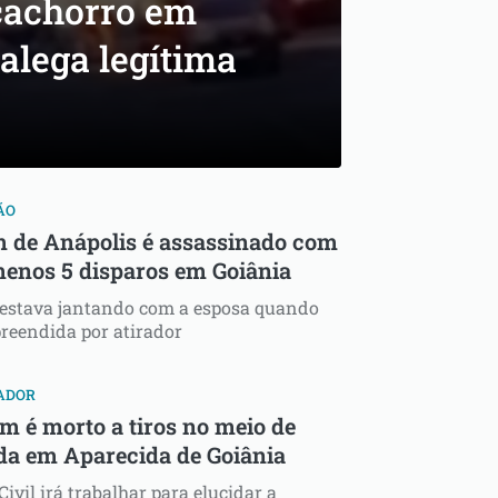
 cachorro em
alega legítima
ÃO
 de Anápolis é assassinado com
menos 5 disparos em Goiânia
 estava jantando com a esposa quando
preendida por atirador
ADOR
 é morto a tiros no meio de
da em Aparecida de Goiânia
Civil irá trabalhar para elucidar a