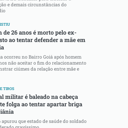
ão e demais circunstâncias do
dio
ISTIU
 de 26 anos é morto pelo ex-
sto ao tentar defender a mãe em
ia
ia ocorreu no Bairro Goiá após homem
nos não aceitar o fim do relacionamento
strar ciúmes da relação entre mãe e
E TIROS
al militar é baleado na cabeça
e folga ao tentar apartar briga
iânia
6 apurou que estado de saúde do soldado
derado gravíssimo