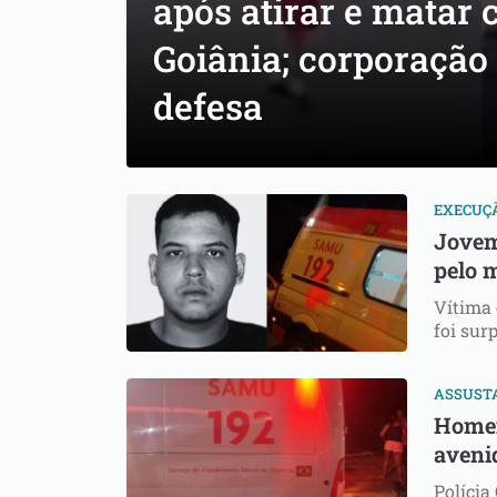
após atirar e matar
Goiânia; corporação 
defesa
EXECUÇ
Jovem
pelo 
Vítima
foi sur
ASSUST
Homem
aveni
Polícia 