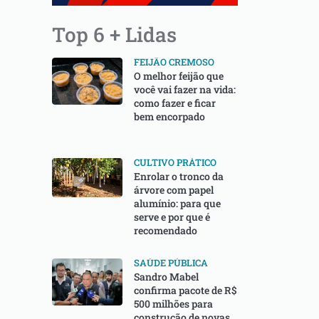
Top 6 + Lidas
FEIJÃO CREMOSO
O melhor feijão que
você vai fazer na vida:
como fazer e ficar
bem encorpado
CULTIVO PRÁTICO
Enrolar o tronco da
árvore com papel
alumínio: para que
serve e por que é
recomendado
SAÚDE PÚBLICA
Sandro Mabel
confirma pacote de R$
500 milhões para
construção de novas