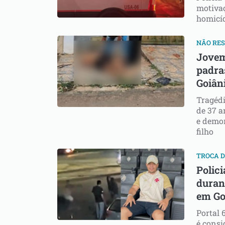
motivaç
homicí
NÃO RES
Jovem
padra
Goiân
Tragéd
de 37 a
e demon
filho
TROCA D
Polici
durant
em Go
Portal 
é consi