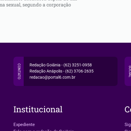
a sexual, segundo a corporação
Redação Goiânia - (62) 3251-0958
CONTATO
SOCI
Redação Anápolis - (62) 3706-2635
redacao@portal6.com.br
Institucional
C
Expediente
Sig