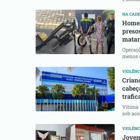
NA CADE
Homem
preso
matar
Operaçã
menos d
VIOLÊNC
Crianç
cabeç
trafi
Vítima 
sob ac
VIOLÊNC
Jovem