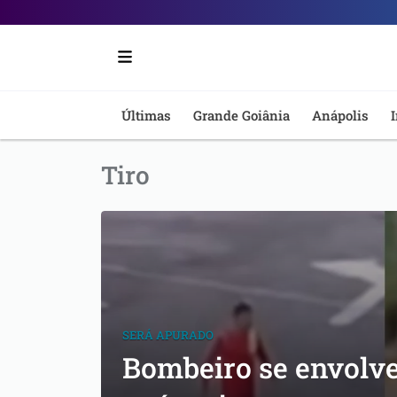
Portal
6
-
Últimas
Grande Goiânia
Anápolis
I
Notícias
Tiro
de
Anápolis
SERÁ APURADO
Bombeiro se envolv