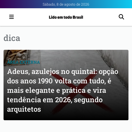
Portal
Sábado, 8 de agosto de 2026
6
-
Notícias
dica
de
Anápolis
ÁREA EXTERNA
Adeus, azulejos no quintal: opção
dos anos 1990 volta com tudo, é
mais elegante e prática e vira
tendência em 2026, segundo
arquitetos