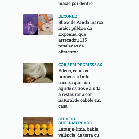
macio por dentro
RECORDE
Show de Panda marca
maior público da
Expoana, que
arrecadou 135
toneladas de
alimentos
COR SEM PROMESSAS
Adeus, cabelos
brancos: a tinta
caseira que não
agride os fios e ajuda
a restaurar a cor
natural do cabelo em
casa
GUIA DO
SUPERMERCADO
Laranja-lima, bahia,
valência, da terra ou