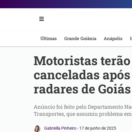
Portal
6
-
Últimas
Grande Goiânia
Anápolis
I
Notícias
Motoristas terão
de
canceladas após
Anápolis
radares de Goiás
Anúncio foi feito pelo Departamento Na
Transportes, que assumiu problema e
Gabriella Pinheiro
-
17 de junho de 2025